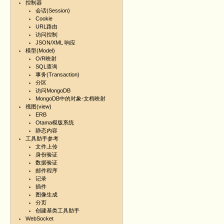
控制器
会话(Session)
Cookie
URL路由
访问控制
JSON/XML 响应
模型(Model)
O/R映射
SQL查询
事务(Transaction)
分区
访问MongoDB
MongoDB中的对象-文档映射
视图(view)
ERB
Otama模版系统
静态内容
工具助手参考
文件上传
身份验证
数据验证
邮件程序
记录
插件
图像生成
分页
创建基类工具助手
WebSocket