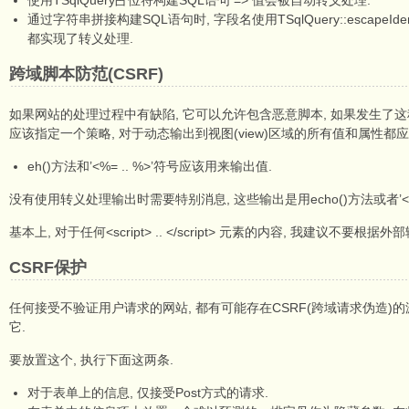
使用TSqlQuery占位符构建SQL语句 => 值会被自动转义处理.
通过字符串拼接构建SQL语句时, 字段名使用TSqlQuery::escapeIdentifier
都实现了转义处理.
跨域脚本防范(CSRF)
如果网站的处理过程中有缺陷, 它可以允许包含恶意脚本, 如果发生了这种
应该指定一个策略, 对于动态输出到视图(view)区域的所有值和属性都应该使
eh()方法和’<%= .. %>’符号应该用来输出值.
没有使用转义处理输出时需要特别消息, 这些输出是用echo()方法或者’<%==
基本上, 对于任何<script> .. </script> 元素的内容, 我建议不要
CSRF保护
任何接受不验证用户请求的网站, 都有可能存在CSRF(跨域请求伪造)的
它.
要放置这个, 执行下面这两条.
对于表单上的信息, 仅接受Post方式的请求.