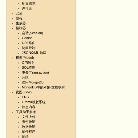
配置需求
许可证
安装
教程
生成器
控制器
会话(Session)
Cookie
URL路由
访问控制
JSON/XML 响应
模型(Model)
O/R映射
SQL查询
事务(Transaction)
分区
访问MongoDB
MongoDB中的对象-文档映射
视图(view)
ERB
Otama模版系统
静态内容
工具助手参考
文件上传
身份验证
数据验证
邮件程序
记录