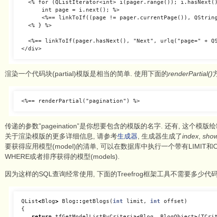
  <% for (QListIterator<int> i(pager.range()); i.hasNext()
      int page = i.next(); %>

      <%== linkToIf((page != pager.currentPage()), QString
  <% } %>

  <%== linkToIf(pager.hasNext(), "Next", urlq("page=" + QS
渲染一个代码块(partial)模版是相当的简单. 使用下面的
renderPartial()
传递的参数”pageination”是你想要包含的模版的名字. 还有, 这个模版绘制了
关于渲染模版的更多详细信息, 请参考
生成器
, 生成器生成了
index
,
sho
要获得应用模型(model)的清单, 可以在数据库中执行一个带有LIMIT和
WHERE或者排序获得的模型(models).
因为这样的SQL查询经常使用, 下面的Treefrog框架工具不需要多少代码
QList
<
Blog
>
Blog
::
getBlogs
(
int
limit
,
int
offset
)
{
return
tfGetModelListByCriteria
<
Blog
,
BlogObject
>
(
TCri