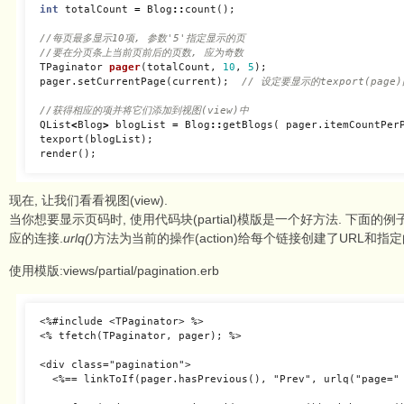
int
totalCount
=
Blog
::
count
();
//每页最多显示10项, 参数'5'指定显示的页
//要在分页条上当前页前后的页数, 应为奇数
TPaginator
pager
(
totalCount
,
10
,
5
);
pager
.
setCurrentPage
(
current
);
// 设定要显示的texport(page
//获得相应的项并将它们添加到视图(view)中
QList
<
Blog
>
blogList
=
Blog
::
getBlogs
(
pager
.
itemCountPer
texport
(
blogList
);
render
();
现在, 让我们看看视图(view).
当你想要显示页码时, 使用代码块(partial)模版是一个好方法. 下面的例
应的连接.
urlq()
方法为当前的操作(action)给每个链接创建了URL和指
使用模版:views/partial/pagination.erb
<%#include <TPaginator> %>

<% tfetch(TPaginator, pager); %>

<div class="pagination">

  <%== linkToIf(pager.hasPrevious(), "Prev", urlq("page=" 