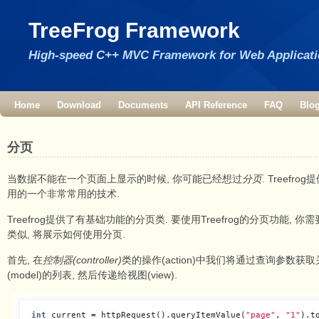
TreeFrog Framework
High-speed C++ MVC Framework for Web Applicat
Home
Download
Documents
API Reference
FAQ
Blo
分页
当数据不能在一个页面上显示的时候, 你可能已经想过
分页
. Treef
用的一个非常常用的技术.
Treefrog提供了有基础功能的分页类. 要使用Treefrog的分页功能, 你
类似, 将展示如何使用分页.
首先, 在
控制器(controller)
类的操作(action)中我们将通过查询参数
(model)的列表, 然后传递给视图(view).
int
current
=
httpRequest
().
queryItemValue
(
"page"
,
"1"
).
t